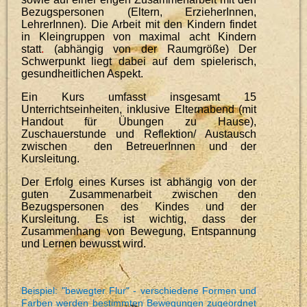
Bezugspersonen (Eltern, ErzieherInnen,
LehrerInnen). Die Arbeit mit den Kindern findet
in Kleingruppen von maximal acht Kindern
statt
.
(abhängig von der Raumgröße)
Der
Schwerpunkt liegt dabei auf dem spielerisch,
gesundheitlichen Aspekt.
Ein Kurs umfasst insgesamt 15
Unterrichtseinheiten, inklusive Elternabend (mit
Handout für Übungen zu Hause),
Zuschauerstunde und Reflektion/ Austausch
zwischen den BetreuerInnen und der
Kursleitung.
Der Erfolg eines Kurses ist abhängig von der
guten Zusammenarbeit zwischen den
Bezugspersonen des Kindes und der
Kursleitung. Es ist wichtig, dass der
Zusammenhang von Bewegung, Entspannung
und Lernen bewusst wird.
Beispiel: "bewegter Flur" - verschiedene Formen und
Farben werden bestimmten Bewegungen zugeordnet