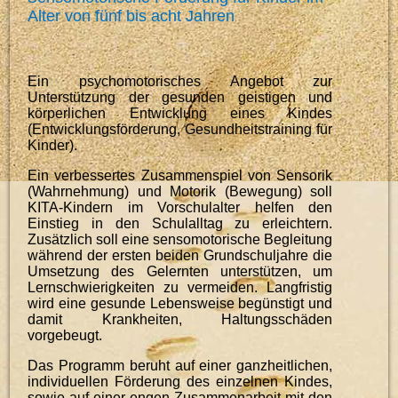
Alter von fünf bis acht Jahren
Ein psychomotorisches Angebot zur
Unterstützung der gesunden geistigen und
körperlichen Entwicklung eines Kindes
(Entwicklungsförderung, Gesundheitstraining für
Kinder).
Ein verbessertes Zusammenspiel von Sensorik
(Wahrnehmung) und Motorik (Bewegung) soll
KITA-Kindern im Vorschulalter helfen den
Einstieg in den Schulalltag zu erleichtern.
Zusätzlich soll eine sensomotorische Begleitung
während der ersten beiden Grundschuljahre die
Umsetzung des Gelernten unterstützen, um
Lernschwierigkeiten zu vermeiden. Langfristig
wird eine gesunde Lebensweise begünstigt und
damit Krankheiten, Haltungsschäden
vorgebeugt.
Das Programm beruht auf einer ganzheitlichen,
individuellen Förderung des einzelnen Kindes,
sowie auf einer engen Zusammenarbeit mit den