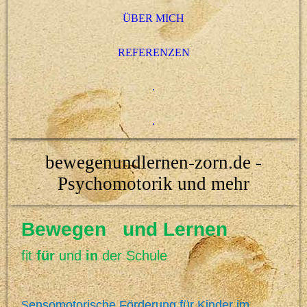
ÜBER MICH
REFERENZEN
.
.
bewegenundlernen-zorn.de -
Psychomotorik und mehr
Bewegen und Lernen
fit
für
und
in
der Schule
ensomotorische Förderung für Kinder im
S